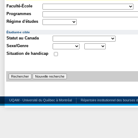
Faculté-École
Programmes
Régime d'études
Étudiant-e cible
Statut au Canada
Sexe/Genre
Situation de handicap
UQAM - Université du Québec à Montréal
Répertoire institutionnel des bourses 