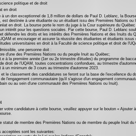
cience politique et de droit
t en droit
 à un don exceptionnel de 1,8 million de dollars de Paul D. Leblanc, la Bours
, est destinée à une étudiante ou un étudiant issu des Premières Nations ou 
réat en droit. La bourse porte le nom du juge à la Cour supérieure du Québec 
 un intérêt pour les questions sociales. Par cette bourse, Paul D. Leblanc sou
et défendre les droits et les intérêts des Premières Nations et des Inuits du
'UQAM et encourager et assurer la réussite des étudiantes et étudiants issu
études universitaires en droit à la Faculté de science politique et droit de l'U
dmissible, une personne doit :
re d'une des Premières Nations ou du peuple Inuit au Québec;
rit.e à la première année (1er ou 2e trimestre d'études) du programme de bacca
t de droit de l'UQAM, toutes concentrations confondues, au trimestre d'automn
rit à un minimum de 3 cours au trimestre d'automne 2023.
n et le classement des candidatures se feront sur la base de l'excellence du 
e de l'engagement communautaire (qu'il s'agisse d'un engagement communaut
rbain ou au sein d'une communauté des Premières Nations ou Inuit).
4
er votre candidature à cette bourse, veuillez appuyer sur le bouton « Ajouter 
bourse.
de statut de membre des Premières Nations ou de membre du peuple Inuit du
 acceptées sont les suivantes: