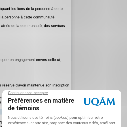
quant les liens de la personne à cette
de la personne à cette communauté.
des aînés de la communauté, des services
i que son engagement envers celle-ci;
 réserve d'avoir maintenue son inscription
 d'annulation d'inscription avec
i permettent de poursuivre ses études.
brique "Remarques")
ec (voir les détails dans l'offre de