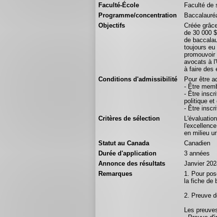
Faculté-École
Faculté de s
Programme/concentration
Baccalauréa
Objectifs
Créée grâce
de 30 000 $
de baccalau
toujours eu
promouvoir 
avocats à l
à faire des 
Conditions d'admissibilité
Pour être a
- Être memb
- Être insc
politique e
- Être insc
Critères de sélection
L'évaluatio
l'excellenc
en milieu u
Statut au Canada
Canadien
Durée d'application
3 années
Annonce des résultats
Janvier 202
Remarques
1. Pour pos
la fiche de 
2. Preuve 
Les preuves