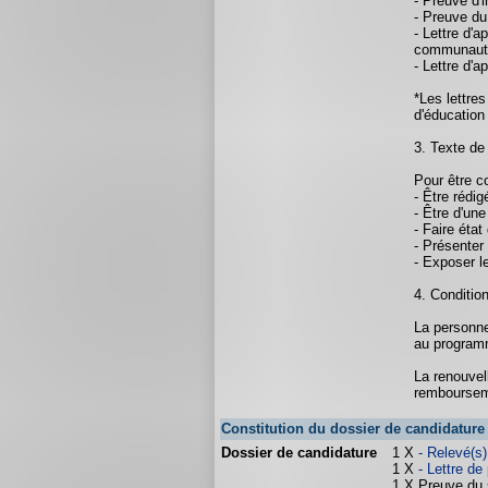
- Preuve d'i
- Preuve du 
- Lettre d'
communaut
- Lettre d'
*Les lettre
d'éducation
3. Texte de
Pour être co
- Être rédi
- Être d'un
- Faire éta
- Présenter
- Exposer l
4. Conditio
La personne
au programm
La renouvel
rembourseme
Constitution du dossier de candidature
Dossier de candidature
1 X
- Relevé(s
1 X
- Lettre de
1 X Preuve du 