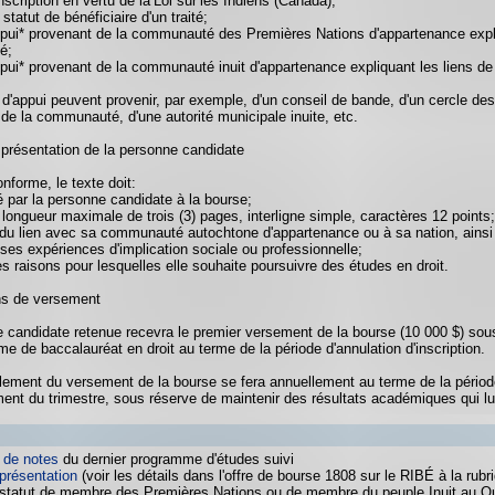
nscription en vertu de la Loi sur les Indiens (Canada);
statut de bénéficiaire d'un traité;
appui* provenant de la communauté des Premières Nations d'appartenance expli
é;
appui* provenant de la communauté inuit d'appartenance expliquant les liens 
s d'appui peuvent provenir, par exemple, d'un conseil de bande, d'un cercle 
 de la communauté, d'une autorité municipale inuite, etc.
 présentation de la personne candidate
nforme, le texte doit:
gé par la personne candidate à la bourse;
e longueur maximale de trois (3) pages, interligne simple, caractères 12 points;
t du lien avec sa communauté autochtone d'appartenance ou à sa nation, ains
 ses expériences d'implication sociale ou professionnelle;
es raisons pour lesquelles elle souhaite poursuivre des études en droit.
ns de versement
 candidate retenue recevra le premier versement de la bourse (10 000 $) sous
e de baccalauréat en droit au terme de la période d'annulation d'inscription.
lement du versement de la bourse se fera annuellement au terme de la période
nt du trimestre, sous réserve de maintenir des résultats académiques qui lu
) de notes
du dernier programme d'études suivi
 présentation
(voir les détails dans l'offre de bourse 1808 sur le RIBÉ à la ru
statut de membre des Premières Nations ou de membre du peuple Inuit au Québ