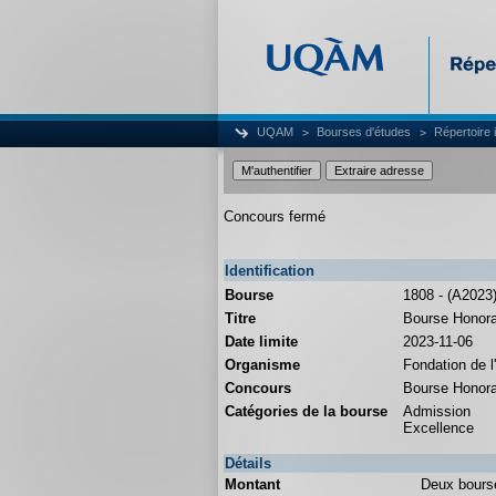
UQAM
Bourses d'études
Répertoire 
Concours fermé
Identification
Bourse
1808 - (A2023
Titre
Bourse Honorab
Date limite
2023-11-06
Organisme
Fondation de
Concours
Bourse Honorab
Catégories de la bourse
Admission
Excellence
Détails
Montant
Deux bourse