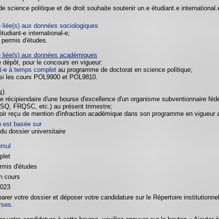
de science politique et de droit souhaite soutenir un.e étudiant.e international
) liée(s) aux données sociologiques
étudiant-e international-e;
n permis d'études.
) liée(s) aux données académiques
e dépôt, pour le concours en vigueur:
it-e à temps complet
au programme de doctorat en science politique;
ssi les cours POL9900 et POL9810.
s)
re récipiendaire d'une bourse d'excellence d'un organisme subventionnaire f
Q, FRQSC, etc.) au présent trimestre;
oir reçu de mention d'infraction académique dans son programme en vigueur a
n est basée sur
 du dossier universitaire
umul
plet
rmis d'études
n cours
2023
parer votre dossier et déposer votre candidature sur le Répertoire institutionn
rses
.