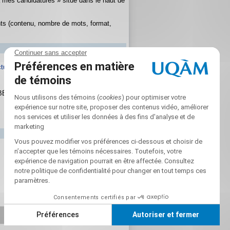
à mes candidatures » situé dans le haut de
nts (contenu, nombre de mots, format,
ctuel
BÉ)