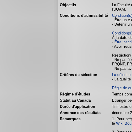
Objectifs
La Faculté 
l'UQAM.
Conditions d'admissibilité
Condition(s
- Être un-e 
- Détenir u
Condition(s
À la date d
-
Être inscr
- Avoir réu
Restriction(
- Ne pas êt
FRQNT, FRS
- Ne pas av
Critères de sélection
La sélectio
- La qualité
Règle de c
Régime d'études
Temps com
Statut au Canada
Étranger pe
Durée d'application
Trimestre e
Annonce des résultats
décembre 
Remarques
1. Pour pré
le
Wiki Bou