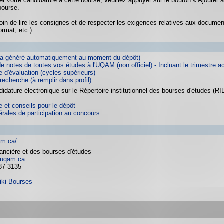
er votre candidature à cette bourse, veuillez appuyer sur le bouton « Ajouter 
bourse.
oin de lire les consignes et de respecter les exigences relatives aux docume
ormat, etc.)
sera généré automatiquement au moment du dépôt)
e notes de toutes vos études à l'UQAM (non officiel) - Incluant le trimestre a
e d'évaluation (cycles supérieurs)
 recherche (à remplir dans profil)
idature électronique sur le Répertoire institutionnel des bourses d'études (RI
 et conseils pour le dépôt
érales de participation au concours
am.ca/
nancière et des bourses d'études
uqam.ca
87-3135
iki Bourses