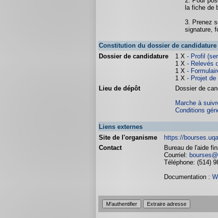
2. Pour pos
la fiche de 
3. Prenez s
signature, f
Constitution du dossier de candidature
Dossier de candidature
1 X
- Profil (
1 X
- Relevés d
1 X
- Formulair
1 X
- Projet de
Lieu de dépôt
Dossier de cand
Marche à suivre
Conditions gén
Liens externes
Site de l'organisme
https://bourses.uq
Contact
Bureau de l'aide fi
Courriel:
bourses@
Téléphone: (514) 9
Documentation :
W