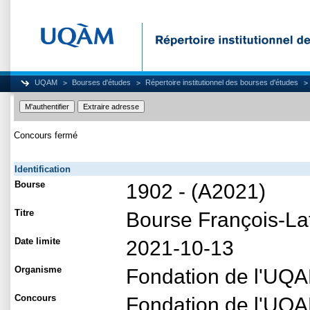
UQAM
Bourses d'études
Répertoire institutionnel des bourses d'études
Concours fermé
Identification
Bourse
1902 - (A2021)
Titre
Bourse François-La
Date limite
2021-10-13
Organisme
Fondation de l'UQ
Concours
Fondation de l'UQAM