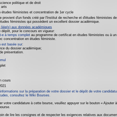
cience politique et de droit
 arts
en études féministes et concentration de 1er cycle
e provient d'un fonds créé par l'Institut de recherche et d'études féministes d
 études féministes qui possèdent un excellent dossier académique.
) liée(s) aux données académiques
e dépôt, pour le concours en vigueur:
it-e à temps complet
au programme de certificat en études féministes ou à u
c concentration en études féministe.
n est basée sur
:
ence du dossier académique;
 de présentation.
umul
plet
n cours
2021
informations sur la préparation de votre dossier et le dépôt de votre candidatur
tudes, consultez le Wiki Bourses.
er votre candidature à cette bourse, veuillez appuyer sur le bouton « Ajouter 
bourse.
oin de lire les consignes et de respecter les exigences relatives aux docume