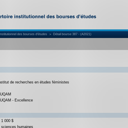
institutionnel des bourses d'études
Détail bourse 387 - (A2021)
nstitut de recherches en études féministes
 l'UQAM
l'UQAM - Excellence
 1 000 $
s sciences humaines