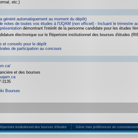
ormat, etc.)
sera généré automatiquement au moment du dépôt)
e notes de toutes vos études à l'UQAM (non officiel) - Incluant le trimestre a
 présentation
démontrant l'intérêt de la personne candidate pour les études fé
idature électronique sur le Répertoire institutionnel des bourses d'études (RI
 et conseils pour le dépôt
érales de participation au concours
am.ca/
nancière et des bourses
uqam.ca
7-3135
iki Bourses
Répertoire institutionnel des bourses d'études
Gérer mes préférences de consentement