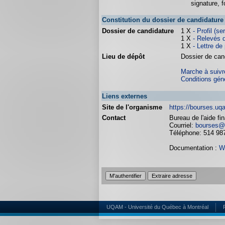
signature, f
Constitution du dossier de candidature
Dossier de candidature
1 X
- Profil (
1 X
- Relevés d
1 X
- Lettre de
Lieu de dépôt
Dossier de cand
Marche à suivre
Conditions gén
Liens externes
Site de l'organisme
https://bourses.uq
Contact
Bureau de l'aide fi
Courriel:
bourses@
Téléphone: 514 98
Documentation :
W
UQAM - Université du Québec à Montréal