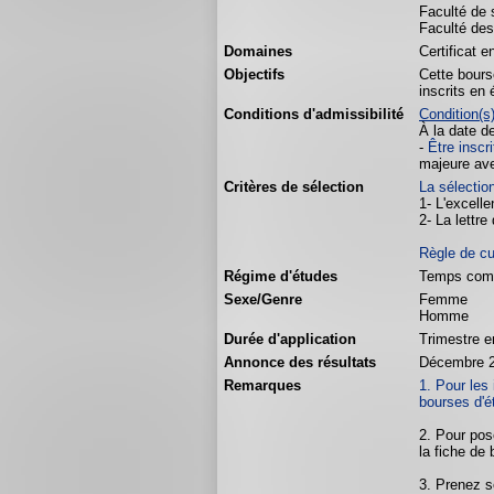
Faculté de s
Faculté des
Domaines
Certificat 
Objectifs
Cette bours
inscrits en
Conditions d'admissibilité
Condition(s
À la date d
-
Être inscr
majeure ave
Critères de sélection
La sélectio
1- L'excell
2- La lettre
Règle de c
Régime d'études
Temps com
Sexe/Genre
Femme
Homme
Durée d'application
Trimestre e
Annonce des résultats
Décembre 
Remarques
1. Pour les 
bourses d'é
2. Pour pos
la fiche de 
3. Prenez s