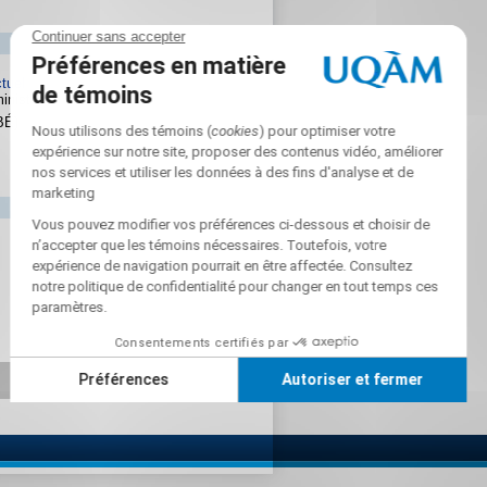
ctuel
ministes
BÉ)