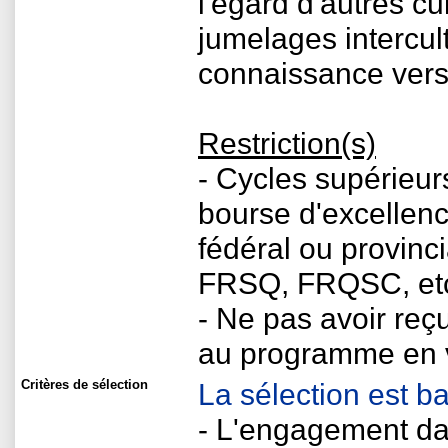
l'égard d'autres cu
jumelages intercul
connaissance vers 
Restriction(s)
- Cycles supérieur
bourse d'excellen
fédéral ou provi
FRSQ, FRQSC, etc.
- Ne pas avoir reç
au programme en 
Critères de sélection
La sélection est b
- L'engagement d