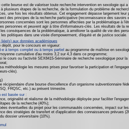
de cette bourse est de valoriser toute recherche intervention en sexologie qui 
à plusieurs étapes de la recherche, de la formulation du problème de recherch
es, une fois les résultats obtenus. Cet engagement dépasse largement leur par
ect des principes de la recherche participative (reconnaissance des savoirs exp
personnes concernées sont les personnes affectées par la problématique à l'ét
es personnes et peuvent agir à titre d'informateurs-clés. Les résultats de la r
t les conséquences de la problématique, à améliorer la qualité de vie des per
t les politiques dans une visée d'empowerment, d'équité et de justice sociale.
) liée(s) aux données académiques
e dépôt, pour le concours en vigueur:
it-e à temps complet ou à temps partiel
au programme de maîtrise en sexologie
 moyenne cumulative d'au moins 3,2 sur 4,3 dans ce programme;
ssi le cours ou l'activité SEX8415-Séminaire de recherche sexologique pour l
orat;
à sa méthodologie les mesures prises pour favoriser la participation et l'eng
eurs-clés).
s)
re récipiendaire d'une bourse d'excellence d'un organisme subventionnaire f
Q, FRQSC, etc.) au présent trimestre.
n est basée sur
:
ence, originalité et réalisme de la méthodologie déployée pour faciliter l'eng
 étapes de la recherche (40%);
bées éventuelles du projet pour les communautés concernées, impact sur les p
ence des stratégies de transfert et d'application des connaissances prévues (
 du dossier universitaire (10%).
umul