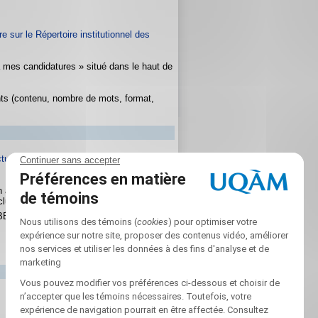
e sur le Répertoire institutionnel des
à mes candidatures » situé dans le haut de
nts (contenu, nombre de mots, format,
ctuel
n à sa méthodologie respective les
luant les informateurs-clés)
BÉ)