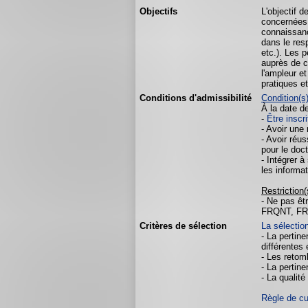
Objectifs
L'objectif 
concernées 
connaissanc
dans le resp
etc.). Les 
auprès de c
l'ampleur e
pratiques e
Conditions d'admissibilité
Condition(s
À la date d
-
Être inscr
- Avoir une
- Avoir réu
pour le doct
- Intégrer 
les informat
Restriction(
- Ne pas êt
FRQNT, FRS
Critères de sélection
La sélectio
- La pertin
différentes
- Les retom
- La pertin
- La qualité
Règle de c