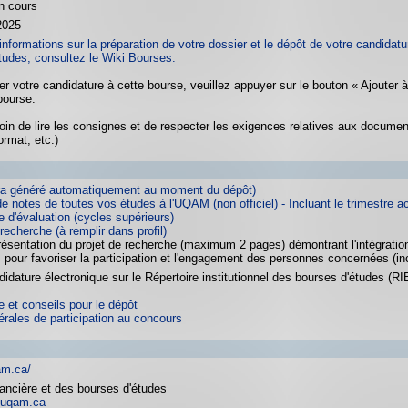
n cours
2025
informations sur la préparation de votre dossier et le dépôt de votre candidatur
tudes, consultez le Wiki Bourses.
er votre candidature à cette bourse, veuillez appuyer sur le bouton « Ajouter 
bourse.
oin de lire les consignes et de respecter les exigences relatives aux docume
ormat, etc.)
sera généré automatiquement au moment du dépôt)
e notes de toutes vos études à l'UQAM (non officiel) - Incluant le trimestre a
e d'évaluation (cycles supérieurs)
 recherche (à remplir dans profil)
résentation du projet de recherche (maximum 2 pages) démontrant l'intégratio
pour favoriser la participation et l'engagement des personnes concernées (inc
idature électronique sur le Répertoire institutionnel des bourses d'études (RI
 et conseils pour le dépôt
érales de participation au concours
am.ca/
nancière et des bourses d'études
uqam.ca