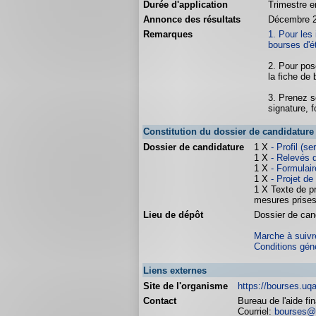
Durée d'application
Trimestre e
Annonce des résultats
Décembre 
Remarques
1. Pour les 
bourses d'é
2. Pour pos
la fiche de 
3. Prenez s
signature, f
Constitution du dossier de candidature
Dossier de candidature
1 X
- Profil (
1 X
- Relevés d
1 X
- Formulair
1 X
- Projet de
1 X Texte de p
mesures prises 
Lieu de dépôt
Dossier de cand
Marche à suivre
Conditions gén
Liens externes
Site de l'organisme
https://bourses.uq
Contact
Bureau de l'aide fi
Courriel:
bourses@