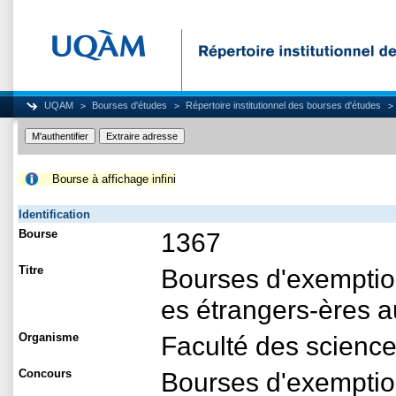
UQAM
Bourses d'études
Répertoire institutionnel des bourses d'études
Bourse à affichage infini
Identification
Bourse
1367
Titre
Bourses d'exemption
es étrangers-ères a
Organisme
Faculté des science
Concours
Bourses d'exemption