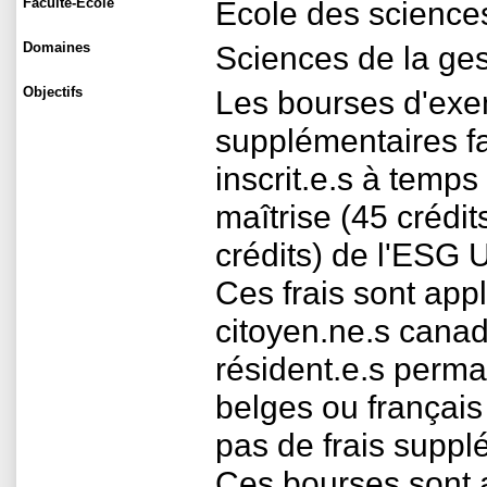
Faculté-École
École des sciences
Domaines
Sciences de la ges
Objectifs
Les bourses d'exem
supplémentaires fa
inscrit.e.s à tem
maîtrise (45 crédi
crédits) de l'ESG
Ces frais sont app
citoyen.ne.s canadi
résident.e.s perma
belges ou français
pas de frais suppl
Ces bourses sont 