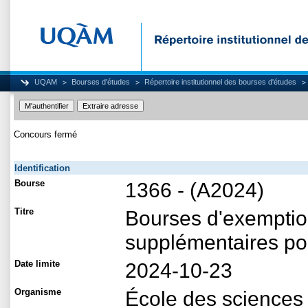
UQAM
Bourses d'études
Répertoire institutionnel des bourses d'études
Concours fermé
Identification
Bourse
1366 - (A2024)
Titre
Bourses d'exemption
supplémentaires po
Date limite
2024-10-23
Organisme
École des sciences 