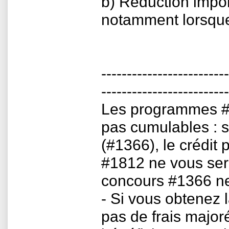
b) Réduction impo
notamment lorsque
-------------------------
-------------------------
Les programmes #1
pas cumulables : s
(#1366), le crédi
#1812 ne vous sera
concours #1366 ne
- Si vous obtenez 
pas de frais major