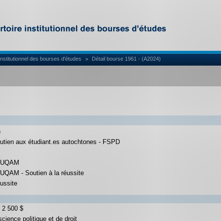
institutionnel des bourses d'études
Détail bourse 1961 - (A2024)
)
utien aux étudiant.es autochtones - FSPD
 l'UQAM
'UQAM - Soutien à la réussite
éussite
 2 500 $
cience politique et de droit