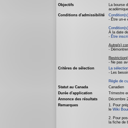
Objectifs
La bourse d
académique.
Conditions d'admissibilité
Condition(s
- Être un-e
Condition(s
À la date d
-
Être inscr
Autre(s) con
- Démontrer
Restriction
(
- Ne pas av
Critères de sélection
La sélectio
- Les besoi
Règle de c
Statut au Canada
Canadien
Durée d'application
Trimestre e
Annonce des résultats
Décembre 
Remarques
1. Pour pré
le
Wiki Bou
2. Pour pos
la fiche de 