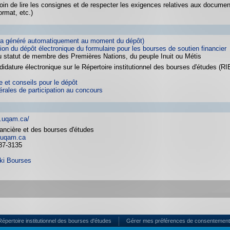
oin de lire les consignes et de respecter les exigences relatives aux docume
ormat, etc.)
sera généré automatiquement au moment du dépôt)
ion du dépôt électronique du formulaire pour les bourses de soutien financier
u statut de membre des Premières Nations, du peuple Inuit ou Métis
idature électronique sur le Répertoire institutionnel des bourses d'études (RI
 et conseils pour le dépôt
érales de participation au concours
s.uqam.ca/
nancière et des bourses d'études
uqam.ca
87-3135
ki Bourses
Répertoire institutionnel des bourses d'études
Gérer mes préférences de consentement