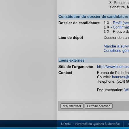
3. Prenez s
signature, f
Constitution du dossier de candidature
Dossier de candidature
1 X
- Profil (
1 X
- Confirmat
1 X - Preuve d
Lieu de dépôt
Dossier de cand
Marche à suivre
Conditions gén
Liens externes
Site de l'organisme
http://www.bourse
Contact
Bureau de l'aide fi
Courriel:
bourses@
Téléphone: (514) 9
Documentation:
Wi
UQAM - Université du Québec à Montréal