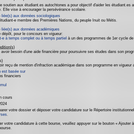
e soutien aux étudiant.es autochtones a pour objectif d'aider les étudiant.e
 Elle vise à encourager la persévérance scolaire.
) liée(s) aux données sociologiques
 étudiant-e membre des Premières Nations, du peuple Inuit ou Métis.
) liée(s) aux données académiques
e dépôt, pour le concours en vigueur:
it-e à temps complet ou à temps partiel
à un des programmes de 1er cycle de la
dition(s)
 avoir besoin d'une aide financière pour poursuivre ses études dans son pro
s)
oir reçu de mention d'infraction académique dans son programme en vigueur a
n est basée sur
ns financiers
umul
n cours
2024
parer votre dossier et déposer votre candidature sur le Répertoire institutionn
rses
.
er votre candidature à cette bourse, veuillez appuyer sur le bouton « Ajouter 
bourse.